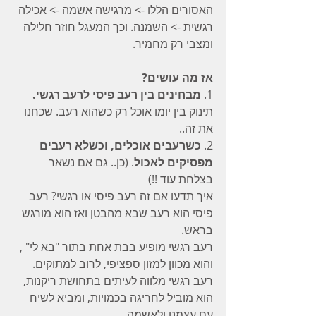
האסורים הללו -> מרגישה אשמה -> אכילה 
רגשית -> השמנה. וכך המעגל חוזר חלילה 
ומצבי רק מחמיר.
אז מה עושים?
1. 
מבחינים בין רעב פיסי לרעב רגשי.
תינוק בין יומו אוכל רק כשהוא רעב. שכחנו 
את זה..
2. 
כשרעבים אוכלים, וכשלא רעבים 
מפסיקים לאכול
. (כן.. גם אם נשאר 
בצלחת עוד !!)
איך תדעו אם זה רעב פיסי או רגשי? רעב 
פיסי הוא רעב שבא מהבטן ואז הוא מורגש 
בראש.
רעב רגשי מופיע בבת אחת בתור "בא לי" , 
והוא מכוון למזון ספציפי, לרוב למתוקים.
רעב רגשי מלווה לעיתים בתחושת ריקנות, 
הוא מוביל לחריגה בכמויות, ומביא לשיח 
עם עצמנו ולאשמה..