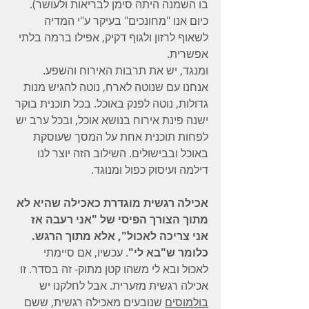
בו השמנה היתה סימן לבריאות ולעושר). 
כיום אנו "מחונכים" בעיקר ע"י המדיה 
לשאוף לרזון ולגוף דקיק, אפילו ברמה בלתי 
אפשרית.
ומנגד, יש את תרבות האירוח והשפע. 
אנחנו עם שנוטה לארח, נוטה להגיש מנות 
גדולות, נוטה לפנק באוכל. בכל תוכנית בוקר 
ישנה פינת אירוח בנושא אוכל, ובכל ערב יש 
לפחות תוכנית אחת על המסך שעוסקת 
באוכל ובבישולים. השילוב הזה יוצר לנו 
דילמה ועיסוק כפול ומנוגד.
אכילה רגשית מוגדרת כאכילה שהיא לא 
מתוך הצורך הפיסי של "אני רעבה אז 
אני צריכה לאכול", אלא מתוך הרגש. 
כלומר ש"בא לי"
. עכשיו, אם סיימתי 
לאכול ובא לי משהו קטן מתוק- זה בסדר. זו 
אכילה רגשית מזערית. אבל לחלקנו יש 
בולמוסים
 שנובעים מאכילה רגשית, ששם 